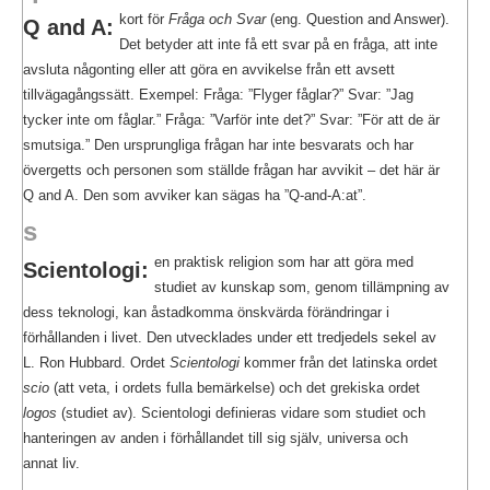
kort för
Fråga och Svar
(eng. Question and Answer).
Q and A:
Det betyder att inte få ett svar på en fråga, att inte
avsluta någonting eller att göra en avvikelse från ett avsett
tillvägagångssätt. Exempel: Fråga: ”Flyger fåglar?” Svar: ”Jag
tycker inte om fåglar.” Fråga: ”Varför inte det?” Svar: ”För att de är
smutsiga.” Den ursprungliga frågan har inte besvarats och har
övergetts och personen som ställde frågan har avvikit – det här är
Q and A. Den som avviker kan sägas ha ”Q-and-A:at”.
s
en praktisk religion som har att göra med
Scientologi:
studiet av kunskap som, genom tillämpning av
dess teknologi, kan åstadkomma önskvärda förändringar i
förhållanden i livet. Den utvecklades under ett tredjedels sekel av
L. Ron Hubbard. Ordet
Scientologi
kommer från det latinska ordet
scio
(att veta, i ordets fulla bemärkelse) och det grekiska ordet
logos
(studiet av). Scientologi definieras vidare som studiet och
hanteringen av anden i förhållandet till sig själv, universa och
annat liv.