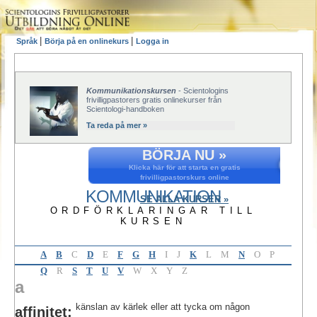
|
|
Språk
Börja på en onlinekurs
Logga in
Kommunikationskursen
- Scientologins
frivilligpastorers gratis onlinekurser från
Scientologi-handboken
Ta reda på mer »
BÖRJA NU »
Klicka här för att starta en gratis
frivilligpastorskurs online
KOMMUNIKATION
SE ALLA KURSER »
ORDFÖRKLARINGAR TILL
KURSEN
A
B
C
D
E
F
G
H
I
J
K
L
M
N
O
P
Q
R
S
T
U
V
W
X
Y
Z
a
känslan av kärlek eller att tycka om någon
affinitet: