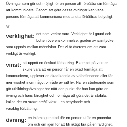
Övningar som gör det möjligt för en person att förbättra sin förmåga
att kommunicera. Genom att göra dessa övningar kan varje
persons förmåga att kommunicera med andra förbättras betydligt.
v
det som verkar vara. Verklighet är i grund och
verklighet:
botten överenskommelse; graden av samtycke
som uppnås mellan människor. Det vi är överens om att vara
verkligt är verkligt.
att uppnå en önskad förbättring. Exempel på vinster
vinst:
skulle vara att en person får en ökad förmåga att
kommunicera, upplever en ökad känsla av välbefinnande eller får
mer visshet inom något område av sitt liv. När en studerande som
gör utbildningsövningar har nått den punkt där han kan göra en
övning och hans färdighet och förmåga att göra det är stabila,
kallas det en
större stabil vinst
– en betydande och
varaktig förbättring.
en inlärningsmetod där en person utför en procedur
övning:
om och om igen för att bli riktigt bra på en färdighet.