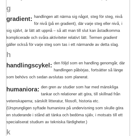
g
handlingen att närma sig något, steg för steg, nivå
gradient:
för nivå (på en gradient), där varje steg eller nivå, i
sig självt, är lätt att uppnå – så att man till slut kan åstadkomma
komplicerade och svåra aktiviteter relativt lätt. Termen
gradient
gäller också för varje steg som tas i ett närmande av detta slag.
h
den följd som en handling genomgår, där
handlingscykel:
handlingen påbörjas, fortsätter så länge
som behövs och sedan avslutas som planerat.
den gren av studier som har med mänskliga
humaniora:
tankar och relationer att göra, till skillnad från
vetenskaperna; särskilt litteratur, filosofi, historia etc.
(Ursprungligen syftade
humaniora
på undervisning som skulle göra
en studerande i stånd att tänka och bedöma själv, i motsats till ett
specialiserat studium av tekniska färdigheter.)
k