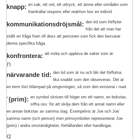
en sak, ett ord, ett uttryck, ett ämne eller områden som
knapp:
framkallar respons eller reaktion hos en individ.
den tid som förflyter
kommunikationsdröjsmål:
från det att man har
ställt en fråga fram till dess att personen som fick den besvarar
denna specifika fråga.
att möta och uppleva de saker som är.
konfrontera:
n
den tid som är nu och blir det förflutna
närvarande tid:
lika snabbt som den observeras. Det är
en term löst tillämpad på omgivningen, så som den existerar i nuet.
en symbol skriven till höger om ett namn, en bokstav,
´(prim):
siffra osv. för att skilja dem från ett annat namn eller
en annan bokstav av samma slag. Exempelvis är Joe och Joe´
samma namn (och person) men primsymbolen representerar Joe
(prim) i andra omständigheter, förhållanden eller handlingar.
q