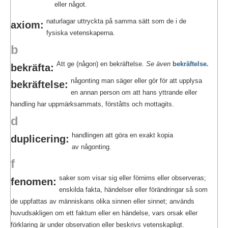
eller något.
naturlagar uttryckta på samma sätt som de i de
axiom:
fysiska vetenskaperna.
b
Att ge (någon) en bekräftelse.
Se även
bekräftelse.
bekräfta:
någonting man säger eller gör för att upplysa
bekräftelse:
en annan person om att hans yttrande eller
handling har uppmärksammats, förståtts och mottagits.
d
handlingen att göra en exakt kopia
duplicering:
av någonting.
f
saker som visar sig eller förnims eller observeras;
fenomen:
enskilda fakta, händelser eller förändringar så som
de uppfattas av människans olika sinnen eller sinnet; används
huvudsakligen om ett faktum eller en händelse, vars orsak eller
förklaring är under observation eller beskrivs vetenskapligt.