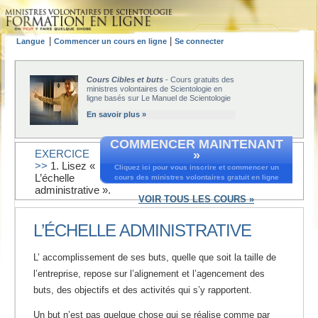
|
|
Langue
Commencer un cours en ligne
Se connecter
Cours Cibles et buts
- Cours gratuits des
ministres volontaires de Scientologie en
ligne basés sur Le Manuel de Scientologie
En savoir plus »
COMMENCER MAINTENANT
EXERCICE
»
>>
1. Lisez «
Cliquez ici pour vous inscrire et commencer un
L’échelle
cours des ministres volontaires gratuit en ligne
administrative ».
VOIR TOUS LES COURS »
L’ÉCHELLE ADMINISTRATIVE
L’ accomplissement de ses buts, quelle que soit la taille de
l’entreprise, repose sur l’alignement et l’agencement des
buts, des objectifs et des activités qui s’y rapportent.
Un but n’est pas quelque chose qui se réalise comme par