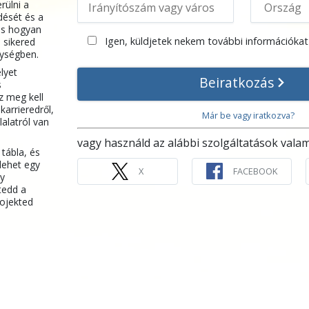
rülni a
dését és a
 és hogyan
Igen, küldjetek nekem további információkat 
a sikered
nységben.
lyet
Beiratkozás
s
 meg kell
 karrieredről,
Már be vagy iratkozva?
lalatról van
vagy használd az alábbi szolgáltatások valam
 tábla, és
lehet egy
X
FACEBOOK
gy
tedd a
ojekted