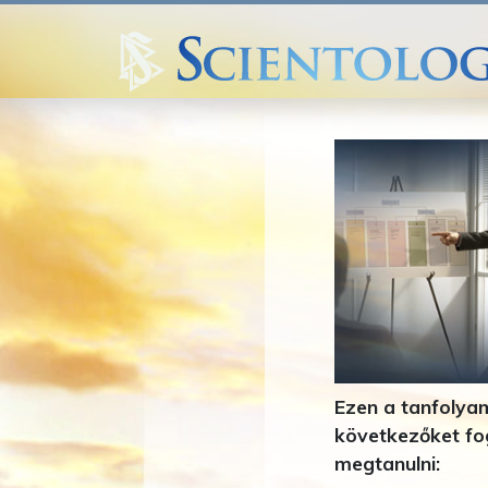
Ezen a tanfolya
következőket f
megtanulni: