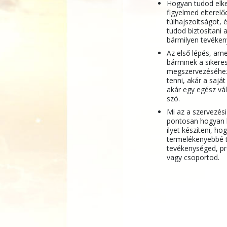
Hogyan tudod elke
figyelmed elterelő
túlhajszoltságot,
tudod biztosítani 
bármilyen tevéke
Az első lépés, ame
bárminek a sikere
megszervezéséhez
tenni, akár a saját
akár egy egész vál
szó.
Mi az a szervezési
pontosan hogyan 
ilyet készíteni, ho
termelékenyebbé 
tevékenységed, pr
vagy csoportod.