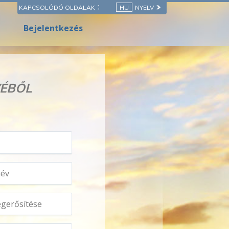
KAPCSOLÓDÓ OLDALAK
HU
NYELV
Bejelentkezés
VÉBŐL