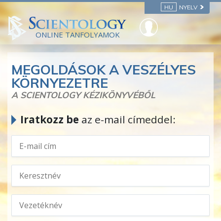
HU
NYELV
ONLINE TANFOLYAMOK
MEGOLDÁSOK A VESZÉLYES
KÖRNYEZETRE
A SCIENTOLOGY KÉZIKÖNYVÉBŐL
Iratkozz be
az e-mail címeddel: