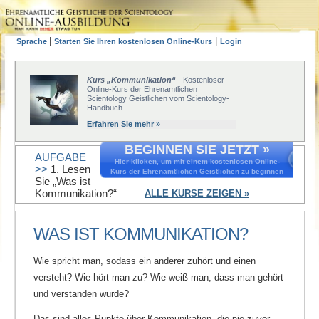
|
|
Sprache
Starten Sie Ihren kostenlosen Online-Kurs
Login
Kurs „Kommunikation“
- Kostenloser
Online-Kurs der Ehrenamtlichen
Scientology Geistlichen vom Scientology-
Handbuch
Erfahren Sie mehr »
BEGINNEN SIE JETZT »
AUFGABE
Hier klicken, um mit einem kostenlosen Online-
>>
1. Lesen
Kurs der Ehrenamtlichen Geistlichen zu beginnen
Sie „Was ist
Kommunikation?“
ALLE KURSE ZEIGEN »
WAS IST KOMMUNIKATION?
Wie spricht man, sodass ein anderer zuhört und einen
versteht? Wie hört man zu? Wie weiß man, dass man gehört
und verstanden wurde?
Das sind alles Punkte über Kommunikation, die nie zuvor