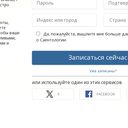
ыстро
нты,
ете
тобы ваши
Да, пожалуйста, вышлите мне больше да
тливыми,
о Саентологии.
ми и
Записаться сейча
Уже записаны?
или используйте один из этих сервисов
X
FACEBOOK