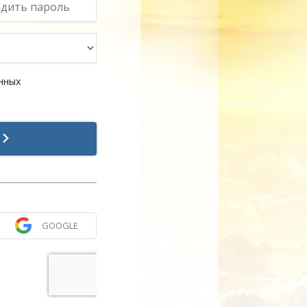
нных
с
GOOGLE