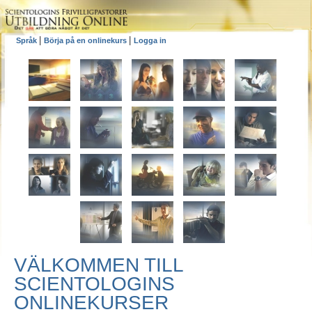
|
|
Språk
Börja på en onlinekurs
Logga in
VÄLKOMMEN TILL
SCIENTOLOGINS
ONLINEKURSER